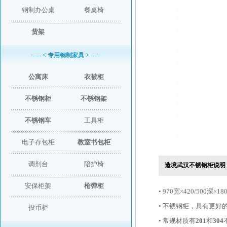
钢制办公桌
餐桌椅
货架
----- < 专用钢制家具 > -----
公寓床
衣被柜
不锈钢柜
不锈钢架
不锈钢车
工具柜
电子存包柜
教室书包柜
调剂台
陪护椅
造境武汉不锈钢柜说明
安保柜架
枪弹柜
• 970宽×420/50
• 不锈钢柜，具有更好
投币柜
• 常规材质有
201
和
304